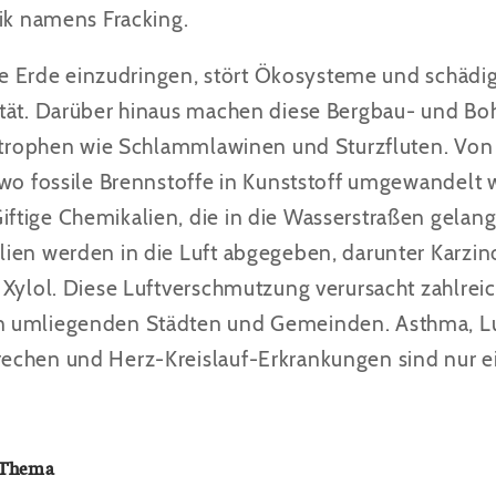
nik namens Fracking.
 die Erde einzudringen, stört Ökosysteme und schädi
ität. Darüber hinaus machen diese Bergbau- und Bo
astrophen wie Schlammlawinen und Sturzfluten.
Von 
 wo fossile Brennstoffe in Kunststoff umgewandelt 
tige Chemikalien, die in die Wasserstraßen gelan
ien werden in die Luft abgegeben, darunter Karzi
 Xylol. Diese Luftverschmutzung verursacht zahlrei
n umliegenden Städten und Gemeinden. Asthma, L
echen und Herz-Kreislauf-Erkrankungen sind nur e
s Thema