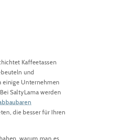
schichtet Kaffeetassen
eebeuteln und
den einige Unternehmen
. Bei SaltyLama werden
h abbaubaren
ten, die besser für Ihren
u haben,
warum man es