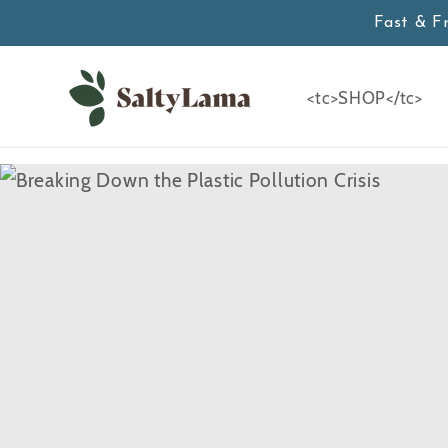
Zum
Fast & F
Inhalt
springen
<tc>SHOP</tc>