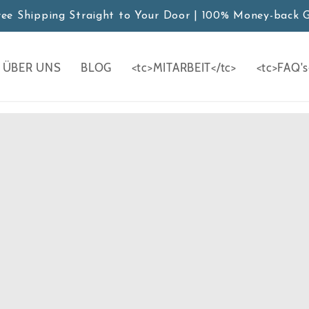
ree Shipping Straight to Your Door | 100% Money-back 
ÜBER UNS
BLOG
<tc>MITARBEIT</tc>
<tc>FAQ's