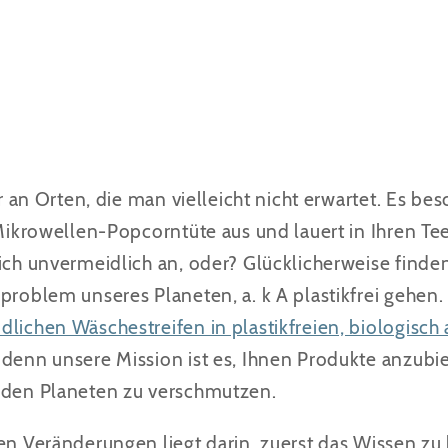
ar an Orten, die man vielleicht nicht erwartet. Es be
e Mikrowellen-Popcorntüte aus und lauert in Ihren T
sich unvermeidlich an, oder? Glücklicherweise fin
kproblem unseres Planeten, a. k A plastikfrei gehen
dlichen Wäschestreifen in plastikfreien, biologisc
, denn unsere Mission ist es, Ihnen Produkte anzubie
i den Planeten zu verschmutzen.
ven Veränderungen liegt darin, zuerst das Wissen z