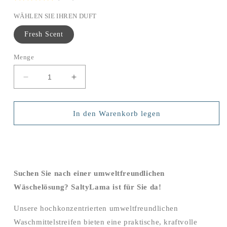
WÄHLEN SIE IHREN DUFT
Fresh Scent
Menge
Menge
Menge
für
für
Öko-
Öko-
Waschmittelstreifen
Waschmittelstreifen
In den Warenkorb legen
–
–
34
34
Streifen
Streifen
–
–
bis
bis
Suchen Sie nach einer umweltfreundlichen
zu
zu
68
68
Wäschelösung? SaltyLama ist für Sie da!
Waschladungen
Waschladungen
verringern
erhöhen
Unsere hochkonzentrierten umweltfreundlichen
Waschmittelstreifen bieten eine praktische, kraftvolle