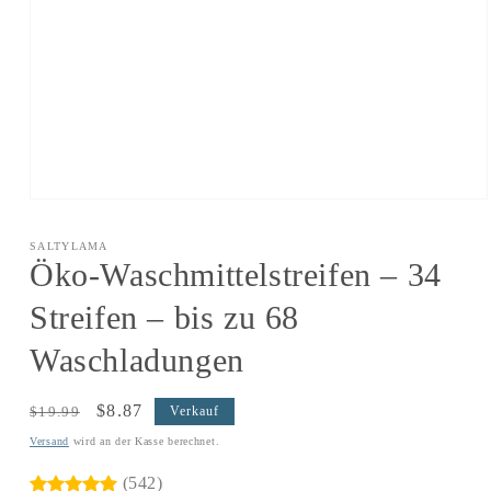
Öffnen
Sie
das
SALTYLAMA
Medium
Öko-Waschmittelstreifen – 34
1
in
modal
Streifen – bis zu 68
Waschladungen
Regulärer
Verkaufspreis
$8.87
$19.99
Verkauf
Preis
Versand
wird an der Kasse berechnet.
(542)