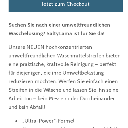
-
-
Jetzt zum Checkout
50
50
Streifen
Streifen
Multipack
Multipack
Suchen Sie nach einer umweltfreundlichen
-
-
Wäschelösung? SaltyLama ist für Sie da!
2er
2er
Pack
Pack
Unsere NEUEN hochkonzentrierten
-
-
umweltfreundlichen Waschmittelstreifen bieten
Bis
Bis
eine praktische, kraftvolle Reinigung – perfekt
zu
zu
für diejenigen, die ihre Umweltbelastung
200
200
reduzieren möchten. Werfen Sie einfach einen
Waschladungen
Waschladungen
verringern
erhöhen
Streifen in die Wäsche und lassen Sie ihn seine
Arbeit tun – kein Messen oder Durcheinander
und kein Abfall!
„Ultra-Power“-Formel