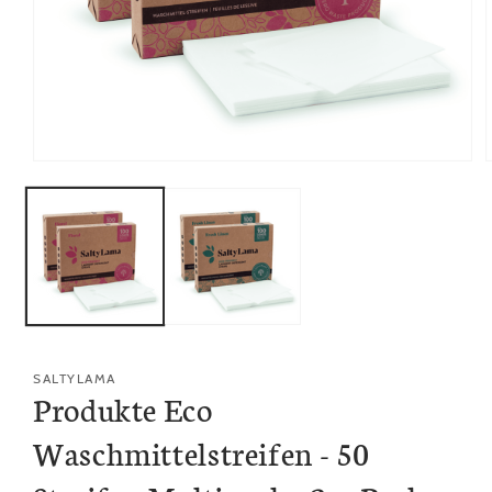
Öffnen
Sie
das
Medium
1
in
i
modal
SALTYLAMA
Produkte Eco
Waschmittelstreifen - 50