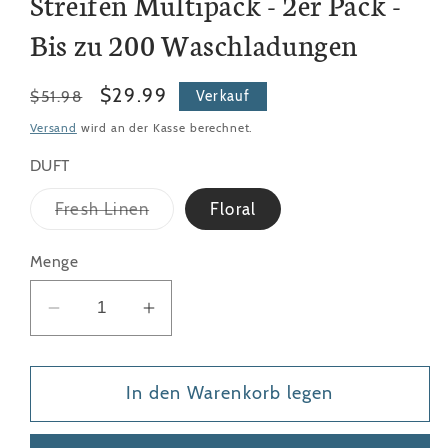
Streifen Multipack - 2er Pack -
Bis zu 200 Waschladungen
Regulärer
Verkaufspreis
$29.99
$51.98
Verkauf
Preis
Versand
wird an der Kasse berechnet.
DUFT
Variante
Fresh Linen
Floral
ausverkauft
oder
nicht
Menge
verfügbar
Menge
Menge
für
für
Produkte
Produkte
In den Warenkorb legen
Eco
Eco
Waschmittelstreifen
Waschmittelstreifen