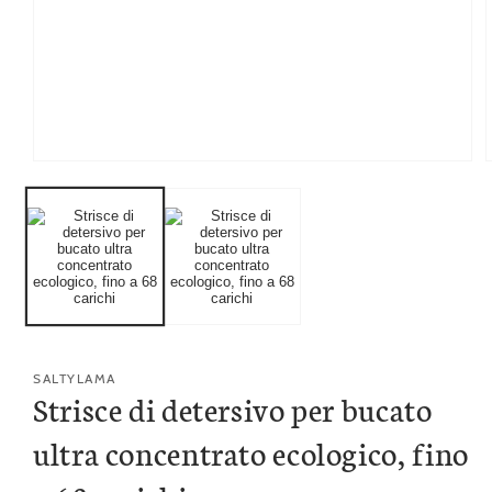
Apri
A
contenuti
c
multimediali
m
1
in
i
finestra
f
modale
SALTYLAMA
Strisce di detersivo per bucato
ultra concentrato ecologico, fino