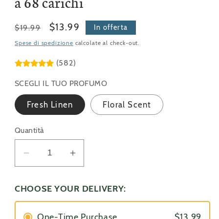
a 68 carichi
Prezzo
Prezzo
$13.99
$19.99
In offerta
di
scontato
Spese di spedizione
calcolate al check-out.
listino
(582)
SCEGLI IL TUO PROFUMO
Fresh Linen
Floral Scent
Quantità
Diminuisci
Aumenta
quantità
quantità
per
per
CHOOSE YOUR DELIVERY:
Strisce
Strisce
di
di
One-Time Purchase
$13.99