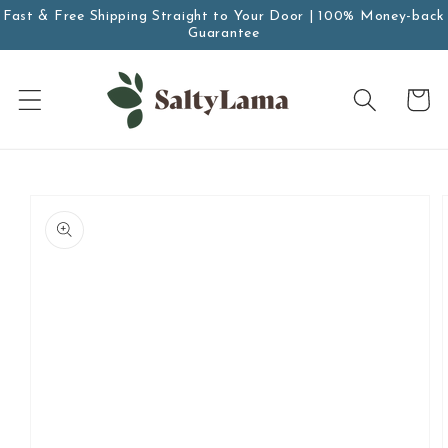
Vai
Fast & Free Shipping Straight to Your Door | 100% Money-back
direttamente
Guarantee
ai contenuti
Carrello
Passa alle
informazioni
sul prodotto