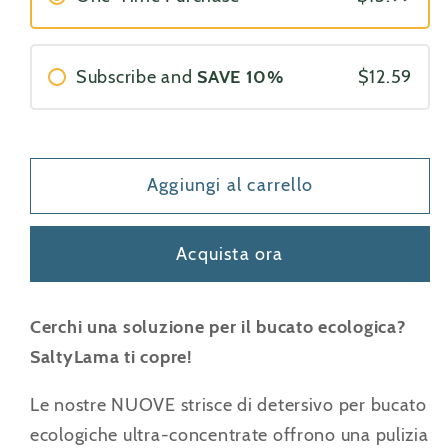
detersivo
detersivo
per
per
bucato
bucato
Subscribe and
SAVE 10%
$12.59
ultra
ultra
concentrato
concentrato
ecologico,
ecologico,
fino
fino
Aggiungi al carrello
a
a
68
68
carichi
carichi
Acquista ora
Cerchi una soluzione per il bucato ecologica?
SaltyLama ti copre!
Le nostre NUOVE strisce di detersivo per bucato
ecologiche ultra-concentrate offrono una pulizia