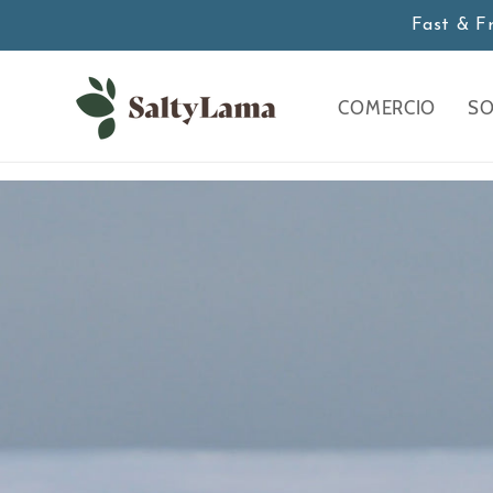
saltar al
Fast & F
contenido
COMERCIO
SO