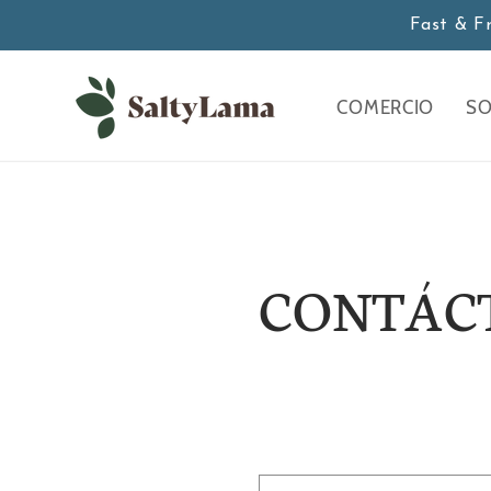
saltar al
Fast & F
contenido
COMERCIO
SO
CONTÁC
F