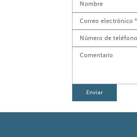
Nombre
o
r
Correo electrónico
m
u
Número de teléfon
l
Comentario
a
r
i
o
Enviar
d
e
c
o
n